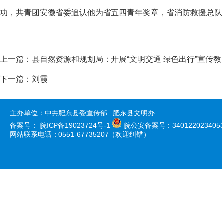
功，共青团安徽省委追认他为省五四青年奖章，省消防救援总队追
上一篇：
县自然资源和规划局：开展“文明交通 绿色出行”宣传
下一篇：
刘霞
主办单位：中共肥东县委宣传部 肥东县文明办
备案号：
皖ICP备19023724号-1
皖公安备案号：340122023405
网站联系电话：0551-67735207（欢迎纠错）