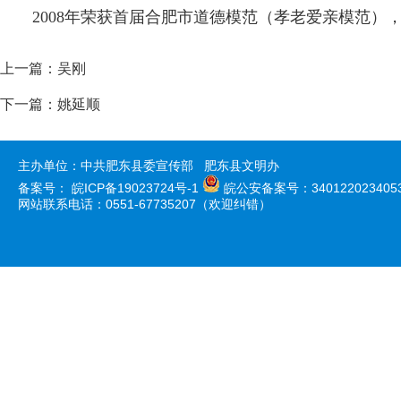
2008年荣获首届合肥市道德模范（孝老爱亲模范），
上一篇：
吴刚
下一篇：
姚延顺
主办单位：中共肥东县委宣传部 肥东县文明办
备案号：
皖ICP备19023724号-1
皖公安备案号：340122023405
网站联系电话：0551-67735207（欢迎纠错）