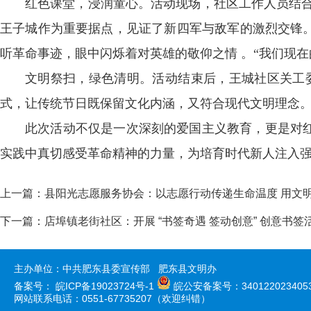
红色课堂，浸润童心。活动现场，社区工作人员结合
王子城作为重要据点，见证了新四军与敌军的激烈交锋
听革命事迹，眼中闪烁着对英雄的敬仰之情 。“我们现在
文明祭扫，绿色清明。活动结束后，王城社区关工
式，让传统节日既保留文化内涵，又符合现代文明理念。
此次活动不仅是一次深刻的爱国主义教育，更是对
实践中真切感受革命精神的力量，为培育时代新人注入强
上一篇：
县阳光志愿服务协会：以志愿行动传递生命温度 用文
下一篇：
店埠镇老街社区：开展 “书签奇遇 签动创意” 创意书签
主办单位：中共肥东县委宣传部 肥东县文明办
备案号：
皖ICP备19023724号-1
皖公安备案号：340122023405
网站联系电话：0551-67735207（欢迎纠错）