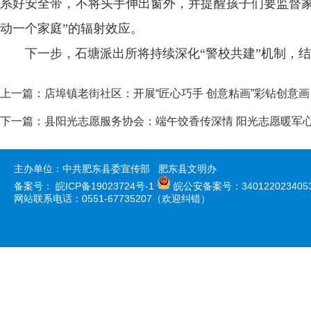
系好安全带，不将头手伸出窗外，并提醒孩子们要监督家
动一个家庭”的辐射效应。
下一步，石塘派出所将持续深化“警校共建”机制，
上一篇：
店埠镇老街社区：开展“匠心巧手 创意粘画”彩钻创意画
下一篇：
县阳光志愿服务协会：端午饺香传深情 阳光志愿暖军
主办单位：中共肥东县委宣传部 肥东县文明办
备案号：
皖ICP备19023724号-1
皖公安备案号：340122023405
网站联系电话：0551-67735207（欢迎纠错）