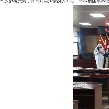
七夕鹊桥元素，寄托对美满情感的向往。一柄柄团扇不