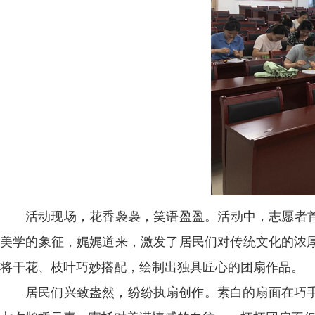
活动现场，花香袅袅，笑语盈盈。活动中，志愿者首
美学的象征，娓娓道来，激发了居民们对传统文化的浓
将干花、枝叶巧妙搭配，绘制出独具匠心的团扇作品。
居民们兴致盎然，纷纷执扇创作。素白的扇面在巧