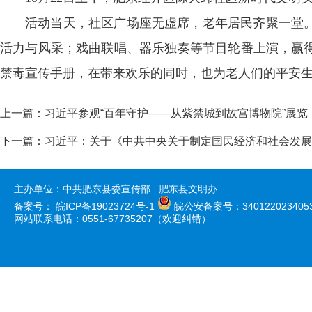
活动当天，社区广场座无虚席，老年居民齐聚一堂
活力与风采；戏曲联唱、器乐独奏等节目轮番上演，赢
禁毒宣传手册，在带来欢乐的同时，也为老人们的平安
上一篇：
习近平参观“百年守护——从紫禁城到故宫博物院”展览
下一篇：
习近平：关于《中共中央关于制定国民经济和社会发展
主办单位：中共肥东县委宣传部 肥东县文明办
备案号：
皖ICP备19023724号-1
皖公安备案号：340122023405
网站联系电话：0551-67735207（欢迎纠错）