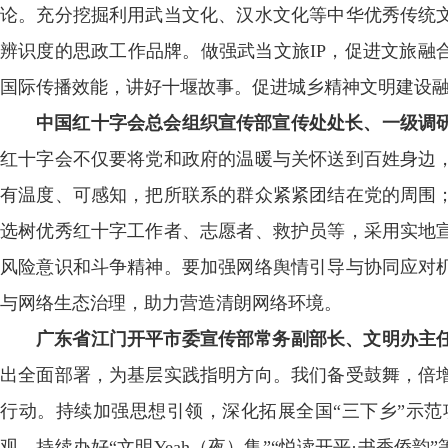
论。充分挖掘利用武当文化、汉水文化等中华优秀传统
辨识度的思政工作品牌。做强武当文旅IP，促进文旅融
国际传播效能，讲好十堰故事。促进城乡精神文明建设
中国红十字会总会组织宣传部宣传处处长、一级调
红十字会不仅要将党和政府的温暖与关怀送到百姓身边
有温度、可感知，把所联系的群众紧紧团结在党的周围
选树优秀红十字工作者、志愿者、救护员等，采用实地
风险意识和斗争精神。要加强网络舆情引导与协同应对
与网络生态治理，助力营造清朗网络环境。
广东省江门开平市委宣传部常务副部长、文明办主
出全面部署，为基层实践指明方向。我们备受鼓舞，倍
行动。持续加强思想引领，深化拓展全国“三下乡”示范
观，持续办好“文明Yeah（夜）集”“悦读开平·书香