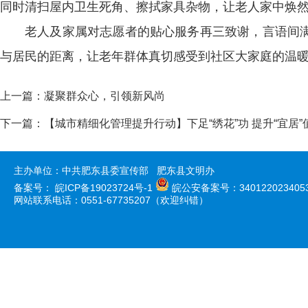
同时清扫屋内卫生死角、擦拭家具杂物，让老人家中焕
老人及家属对志愿者的贴心服务再三致谢，言语间
与居民的距离，让老年群体真切感受到社区大家庭的温
上一篇：
凝聚群众心，引领新风尚
下一篇：
【城市精细化管理提升行动】下足“绣花”功 提升“宜居”
主办单位：中共肥东县委宣传部 肥东县文明办
备案号：
皖ICP备19023724号-1
皖公安备案号：340122023405
网站联系电话：0551-67735207（欢迎纠错）