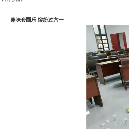
趣味套圈乐 缤纷过六一