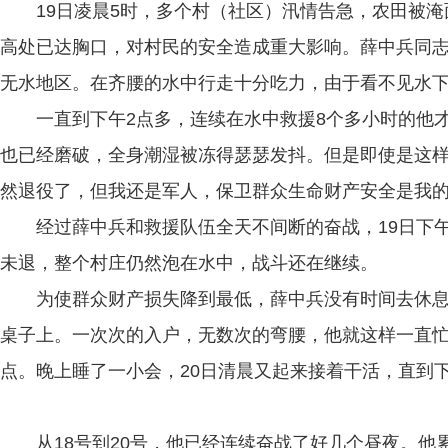
19日凌晨5时，多个村（社区）汛情告急，农田被
高处已达胸口，对村民的安全造成重大影响。薛中兵同志
无水地区。在齐腰的水中行走十分吃力，由于看不见水
一直到下午2点多，连续在水中救援8个多小时的他
也已经磨破，全身潮湿被冻得瑟瑟发抖。但是即使是这样
然退役了，但我还是军人，保卫群众生命财产安全是我的
经过薛中兵和救援队伍全天不间断的奋战，19日下
未退，整个村庄仍然泡在水中，战斗还在继续。
为使群众财产损失降到最低，薛中兵没有时间去休
桌子上。一次次的入户，无数次的弯腰，他就这样一直忙
点。晚上睡了一小会，20日清晨又起来接着干活，直到
从18号到20号，他已经连续奋战了好几个昼夜。