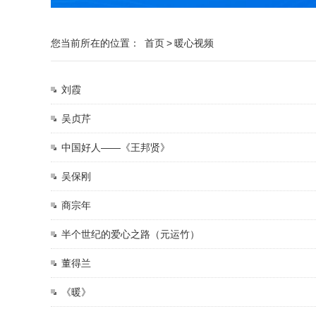
您当前所在的位置：
首页
>
暖心视频
刘霞
吴贞芹
中国好人——《王邦贤》
吴保刚
商宗年
半个世纪的爱心之路（元运竹）
董得兰
《暖》