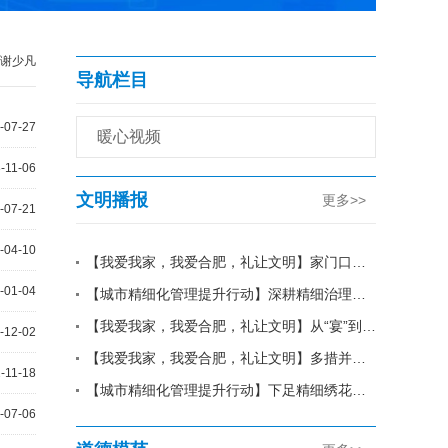
谢少凡
导航栏目
-07-27
暖心视频
-11-06
文明播报
更多>>
-07-21
-04-10
【我爱我家，我爱合肥，礼让文明】家门口的暑托班，把夏天的快乐“托”得稳稳的
-01-04
【城市精细化管理提升行动】深耕精细治理提质效 聚力文明服务润社区
【我爱我家，我爱合肥，礼让文明】从“宴”到“礼”，肥东再次点亮文明升学季
-12-02
【我爱我家，我爱合肥，礼让文明】多措并举防溺水 筑牢暑期安全“防护墙”
-11-18
【城市精细化管理提升行动】下足精细绣花功 扮靓群众家门口
-07-06