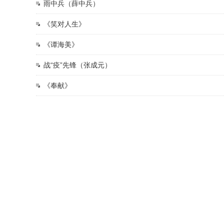
雨中兵（薛中兵）
《笑对人生》
《谭海美》
战“疫”先锋（张成元）
《奉献》