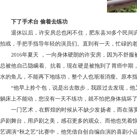
下了手术台 偷着去练功
退休以后，许安房总也闲不住，肥东县30多个民间
拍戏，手把手指导年轻的演员们。直到有一天，忙碌的
2016年夏天 ，一向身体硬朗的许安房，因为不
总被他自己隐瞒着、抗着，现在硬是被拖到了胃癌中期，
水的鱼儿，不能再下地练功，整个人也渐渐消瘦。原本
“他早上拎个包，说是出去散步，我跟过去发现，他
躺床上不能动，您没有一天不练功，就不怕把身体搞坏了?
一门艺术，在辉煌的时候从不缺少发扬者，而在落寞
庐剧舞台，用庐剧之美，感召更多的观众。而他也凭着惊
艺调演“秋之艺”比赛中，他凭借自创自编自演的喜剧小