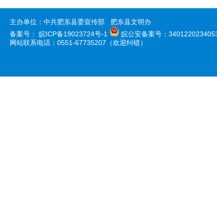
主办单位：中共肥东县委宣传部 肥东县文明办
备案号：
皖ICP备19023724号-1
皖公安备案号：340122023405
网站联系电话：0551-67735207（欢迎纠错）