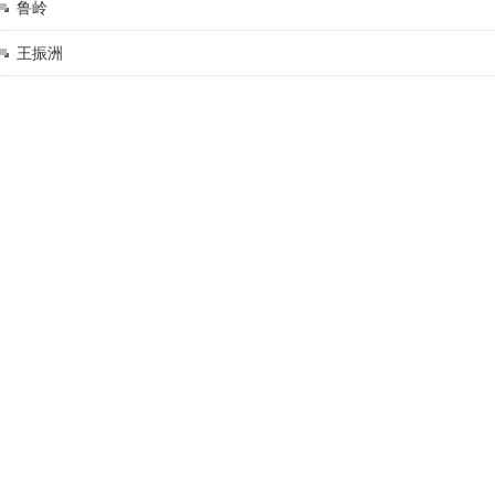
鲁岭
王振洲