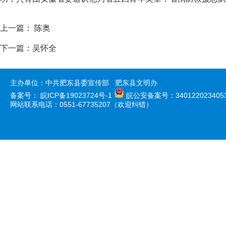
上一篇：
陈奥
下一篇：
吴怀全
主办单位：中共肥东县委宣传部 肥东县文明办
备案号：
皖ICP备19023724号-1
皖公安备案号：340122023405
网站联系电话：0551-67735207（欢迎纠错）