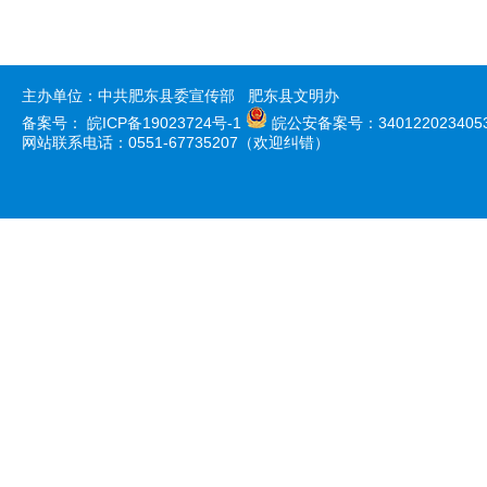
主办单位：中共肥东县委宣传部 肥东县文明办
备案号：
皖ICP备19023724号-1
皖公安备案号：340122023405
网站联系电话：0551-67735207（欢迎纠错）