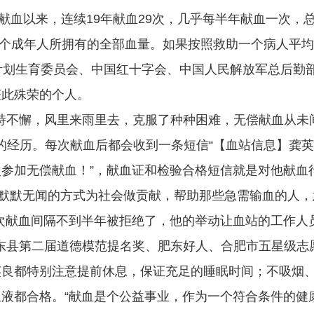
偿献血以来，连续19年献血29次，几乎每半年献血一次，
2个成年人所拥有的全部血量。如果按照救助一个病人平均
划生育委员会、中国红十字会、中国人民解放军总后勤部卫生
获此殊荣的个人。
持不懈，风里来雨里去，克服了种种困难，无偿献血从未
的经历。每次献血后都会收到一条短信“【血站信息】龚英良
参加无偿献血！”，献血证和检验合格短信就是对他献血
种默默无闻的方式为社会做贡献，帮助那些急需输血的人，
次献血间隔不到半年被拒绝了，他的举动让血站的工作人
东县第二届道德模范提名奖、肥东好人、合肥市五星级志
英良都特别注意提前休息，保证充足的睡眠时间；不吸烟
液都合格。“献血是个公益事业，作为一个符合条件的健