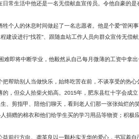
在日常生活中他还是一名无偿献血宣传员。令他自豪的是
牺牲个人的休息时间做起了一名志愿者。他是个爱
“管闲
程建设进行“找茬”、跟随血站工作人员向群众宣传无偿
庭困难即将中断学业，他毅然从自己每月微薄的工资中拿
个把帮助别人当做快乐，始终吃苦在前，不谈享受的热心
薄的，但众人拾柴火焰高。
2015年，肥东县红十字会成
卫生、剪指甲、陪他们聊天，看到老人们那一张张灿烂的
心人捐赠的棉衣和他们给学生买的学习用品等物资；积极
公益前行方向。龚英良以一颗朴实无华的爱心，书写着自