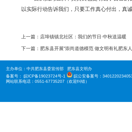
以实际行动告诉我们，只要工作真心付出，真
上一篇：
店埠镇镇北社区：我们的节日·中秋送温暖
下一篇：
肥东县开展“崇尚道德模范 做文明有礼肥东人
主办单位：中共肥东县委宣传部 肥东县文明办
备案号：
皖ICP备19023724号-1
皖公安备案号：340122023405
网站联系电话：0551-67735207（欢迎纠错）