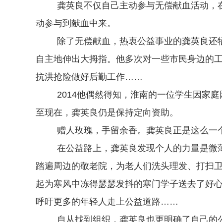
龚英良不仅自己主动参与无偿献血活动，
动参与到献血中来。
除了无偿献血，热衷公益事业的龚英良还
自主地伸出大拇指。他多次对一些市民身边的工
抗洪抢险做好后勤工作……
2014他偶然得知，淮南的一位学生因家
至现在，龚英良仍是保持定向资助。
赠人玫瑰，手留余香。龚英良正是这么一
在公益路上，龚英良发现个人的力量是微
踏遍周边的敬老院，为老人们洗头理发、打扫
起为寒风中冻得瑟瑟发抖的寒门学子送去了好
呼吁更多的年轻人走上公益道路……
自从找到组织，龚英良也更明确了自己的