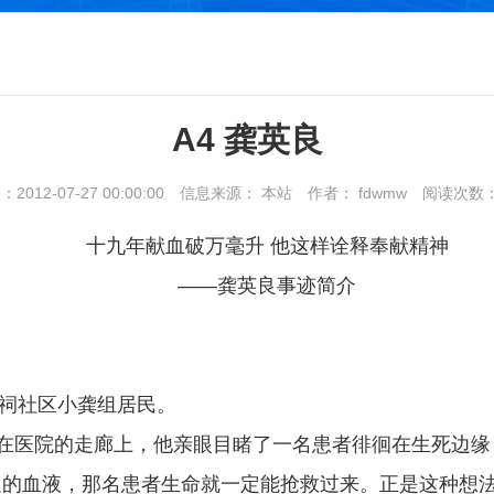
A4 龚英良
012-07-27 00:00:00
信息来源： 本站
作者： fdwmw
阅读次数
十九年献血破万毫升 他这样诠释奉献精神
——龚英良事迹简介
胡祠社区小龚组居民。
，在医院的走廊上，他亲眼目睹了一名患者徘徊在生死边
足的血液，那名患者生命就一定能抢救过来。正是这种想