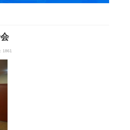
活会
：
1861