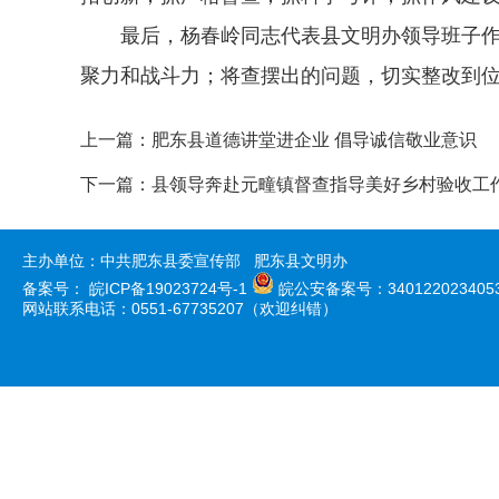
最后，杨春岭同志代表县文明办领导班子作了
聚力和战斗力；将查摆出的问题，切实整改到
上一篇：
肥东县道德讲堂进企业 倡导诚信敬业意识
下一篇：
县领导奔赴元疃镇督查指导美好乡村验收工
主办单位：中共肥东县委宣传部 肥东县文明办
备案号：
皖ICP备19023724号-1
皖公安备案号：340122023405
网站联系电话：0551-67735207（欢迎纠错）