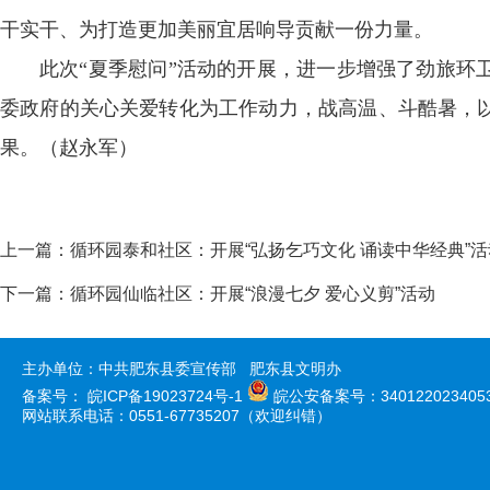
干实干、为打造更加美丽宜居响导贡献一份力量。
此次“夏季慰问”活动的开展，进一步增强了劲旅环
委政府的关心关爱转化为工作动力，战高温、斗酷暑，
果。（赵永军）
上一篇：
循环园泰和社区：开展“弘扬乞巧文化 诵读中华经典”活
下一篇：
循环园仙临社区：开展“浪漫七夕 爱心义剪”活动
主办单位：中共肥东县委宣传部 肥东县文明办
备案号：
皖ICP备19023724号-1
皖公安备案号：340122023405
网站联系电话：0551-67735207（欢迎纠错）