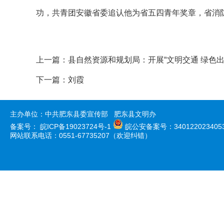
功，共青团安徽省委追认他为省五四青年奖章，省消防
上一篇：
县自然资源和规划局：开展“文明交通 绿色
下一篇：
刘霞
主办单位：中共肥东县委宣传部 肥东县文明办
备案号：
皖ICP备19023724号-1
皖公安备案号：340122023405
网站联系电话：0551-67735207（欢迎纠错）