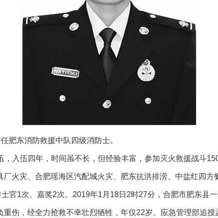
生前任肥东消防救援中队四级消防士。
入伍，入伍四年，时间虽不长，但经验丰富，参加灭火救援战斗1
具厂火灾、合肥瑶海区汽配城火灾、肥东抗洪排涝、中盐红四方
士官1次、嘉奖2次。2019年1月18日2时27分，合肥市肥东
负重伤，经全力抢救不幸壮烈牺牲，年仅22岁。应急管理部追授