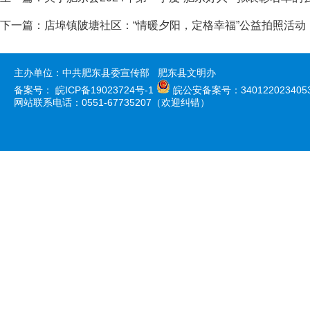
下一篇：
店埠镇陂塘社区：“情暖夕阳，定格幸福”公益拍照活动
主办单位：中共肥东县委宣传部 肥东县文明办
备案号：
皖ICP备19023724号-1
皖公安备案号：340122023405
网站联系电话：0551-67735207（欢迎纠错）