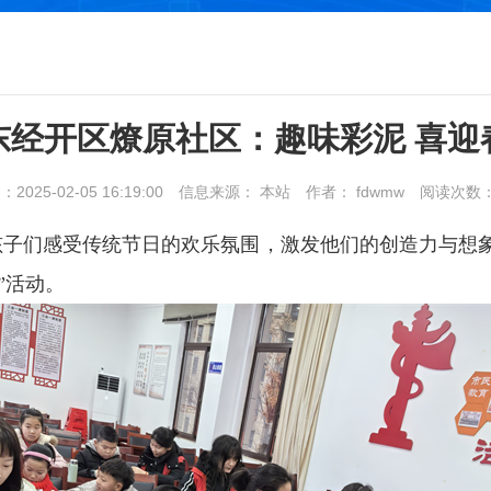
东经开区燎原社区：趣味彩泥 喜迎
025-02-05 16:19:00
信息来源： 本站
作者： fdwmw
阅读次数
子们感受传统节日的欢乐氛围，激发他们的创造力与想象
”活动。