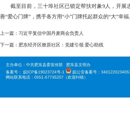
截至目前，三十埠社区已锁定帮扶对象9人，开展
善“爱心门牌”，携手各方用“小”门牌托起群众的“大”幸
上一篇：
习近平复信中国丹麦商会负责人
下一篇：
肥东经开区燎原社区：党建引领 爱心助残
主办单位：中共肥东县委宣传部 肥东县文明办
备案号：
皖ICP备19023724号-1
皖公安备案号：340122023405
网站联系电话：0551-67735207（欢迎纠错）