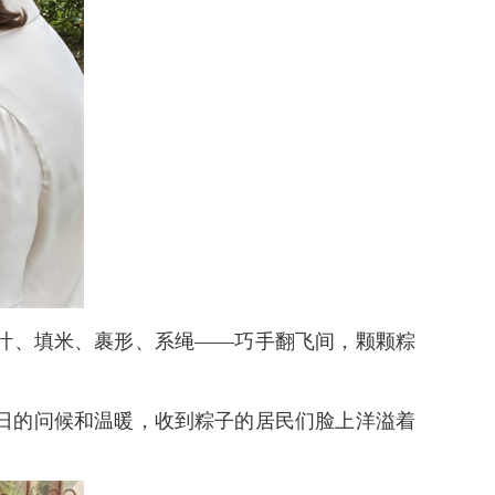
叶、填米、裹形、系绳——巧手翻飞间，颗颗粽
日的问候和温暖，收到粽子的居民们脸上洋溢着