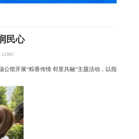
润民心
：
11987
公馆开展“粽香传情 邻里共融”主题活动，以指