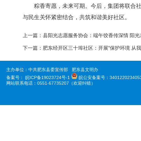
粽香寄愿，未来可期。今后，集团将联合社
与民生关怀紧密结合，共筑和谐美好社区。
上一篇：
县阳光志愿服务协会：端午饺香传深情 阳光
下一篇：
肥东经开区三十埠社区：开展“保护环境 从我
主办单位：中共肥东县委宣传部 肥东县文明办
备案号：
皖ICP备19023724号-1
皖公安备案号：340122023405
网站联系电话：0551-67735207（欢迎纠错）