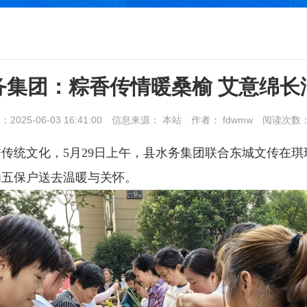
务集团：粽香传情暖桑榆 艾意绵长
025-06-03 16:41:00
信息来源： 本站
作者： fdwmw
阅读次数
传统文化，5月29日上午，县水务集团联合东城文传在琪瑞
为五保户送去温暖与关怀。