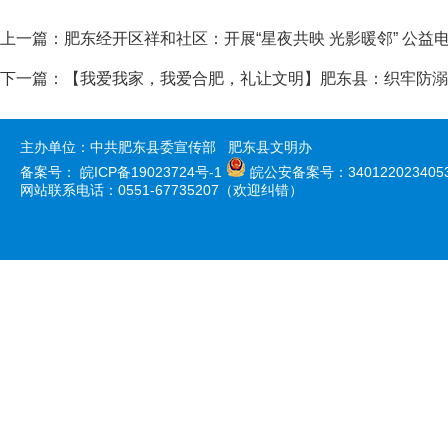
上一篇：
肥东经开区祥和社区：开展“星夜共映 光影暖邻” 公益
下一篇：
【我爱我家，我爱合肥，礼让文明】肥东县：织牢防溺“安
主办单位：中共肥东县委宣传部 肥东县文明办
备案号：
皖ICP备19023724号-1
皖公安备案号：340122023405
网站联系电话：0551-67735207（欢迎纠错）