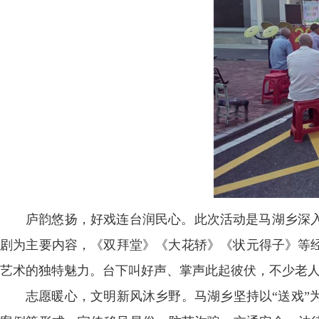
庐韵悠扬，好戏连台润民心。此次活动是马湖乡深入
剧为主要内容，《双拜堂》《大花轿》《状元得子》等
艺术的独特魅力。台下叫好声、掌声此起彼伏，不少老
志愿暖心，文明新风沐乡野。马湖乡坚持以“送戏”