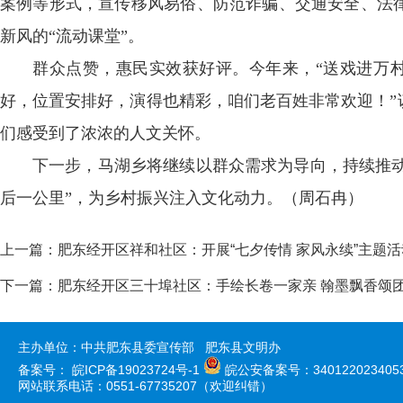
案例等形式，宣传移风易俗、防范诈骗、交通安全、法律
新风的“流动课堂”。
群众点赞，惠民实效获好评。今年来，“送戏进万村
好，位置安排好，演得也精彩，咱们老百姓非常欢迎！”
们感受到了浓浓的人文关怀。
下一步，马湖乡将继续以群众需求为导向，持续推动“
后一公里”，为乡村振兴注入文化动力。（周石冉）
上一篇：
肥东经开区祥和社区：开展“七夕传情 家风永续”主题活
下一篇：
肥东经开区三十埠社区：手绘长卷一家亲 翰墨飘香颂
主办单位：中共肥东县委宣传部 肥东县文明办
备案号：
皖ICP备19023724号-1
皖公安备案号：340122023405
网站联系电话：0551-67735207（欢迎纠错）