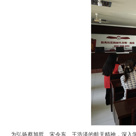
为弘扬蔡旭哲、宋令东、王浩泽的航天精神，深入