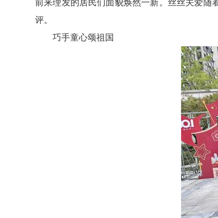
前来理发的居民们面貌焕然一新。丝丝关爱随
评。
巧手童心颂祖国