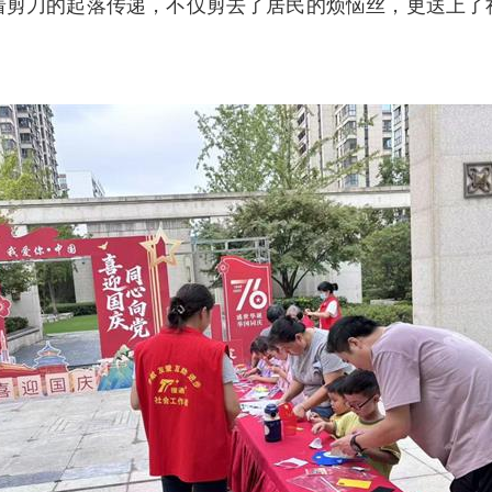
着剪刀的起落传递，不仅剪去了居民的烦恼丝，更送上了