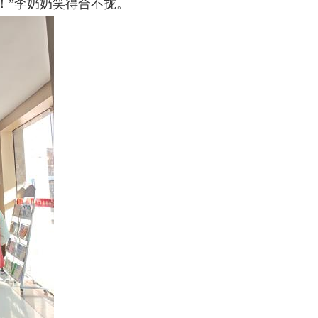
！”李奶奶笑得合不拢。