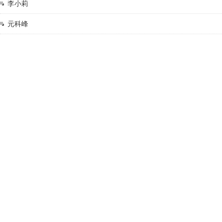
李小莉
元科峰