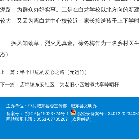
泥路，为群众办好实事。二是在白龙学校以北方向的新建
较大，又因为离白龙中心校较近，家长接送孩子上下学
疾风知劲草，烈火见真金。徐冬梅作为一名乡村医生
杰）
上一篇：
半个世纪的爱心之路（元运竹）
下一篇：
店埠镇东安社区：为老旧小区增添共享晾晒杆
主办单位：中共肥东县委宣传部 肥东县文明办
备案号：
皖ICP备19023724号-1
皖公安备案号：340122023405
网站联系电话：0551-67735207（欢迎纠错）