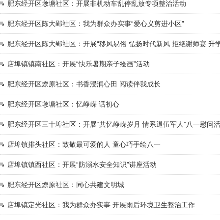
肥东经开区墩塘社区：开展非机动车乱停乱放专项整治活动
肥东经开区陈大郢社区：我为群众办实事“爱心义剪进小区”
肥东经开区陈大郢社区：开展“移风易俗 弘扬时代新风 拒绝谢师宴 升
店埠镇镇南社区：开展“快乐暑期亲子绘画”活动
肥东经开区燎原社区：书香浸润心田 阅读伴我成长
肥东经开区墩塘社区：忆峥嵘 话初心
肥东经开区三十埠社区：开展“共忆峥嵘岁月 情系退伍军人”八一慰问
店埠镇排头社区：致敬最可爱的人 童心巧手绘八一
店埠镇镇西社区：开展“防溺水安全知识”讲座活动
肥东经开区燎原社区：同心共建文明城
店埠镇定光社区：我为群众办实事 开展雨后环境卫生整治工作