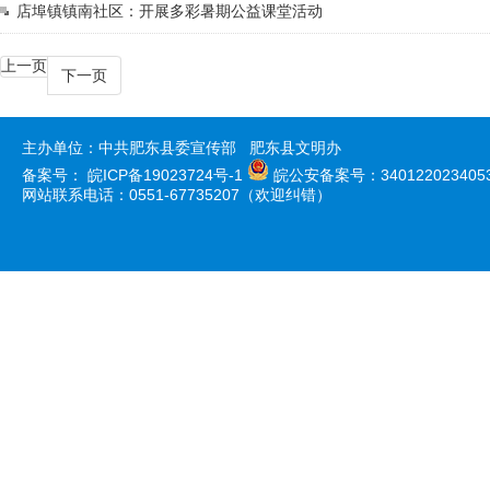
店埠镇镇南社区：开展多彩暑期公益课堂活动
上一页
下一页
主办单位：中共肥东县委宣传部 肥东县文明办
备案号：
皖ICP备19023724号-1
皖公安备案号：340122023405
网站联系电话：0551-67735207（欢迎纠错）