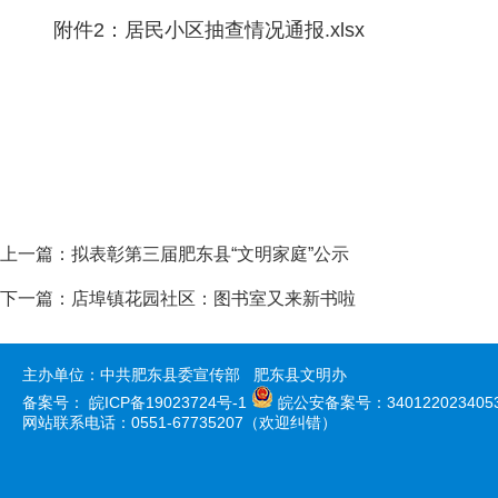
附件
2：
居民小区抽查情况通报
.xlsx
上一篇：
拟表彰第三届肥东县“文明家庭”公示
下一篇：
店埠镇花园社区：图书室又来新书啦
主办单位：中共肥东县委宣传部 肥东县文明办
备案号：
皖ICP备19023724号-1
皖公安备案号：340122023405
网站联系电话：0551-67735207（欢迎纠错）