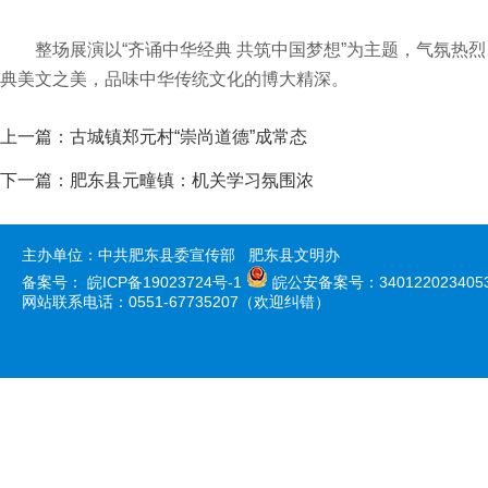
整场展演以“齐诵中华经典 共筑中国梦想”为主题，气氛
典美文之美，品味中华传统文化的博大精深。
上一篇：
古城镇郑元村“崇尚道德”成常态
下一篇：
肥东县元疃镇：机关学习氛围浓
主办单位：中共肥东县委宣传部 肥东县文明办
备案号：
皖ICP备19023724号-1
皖公安备案号：340122023405
网站联系电话：0551-67735207（欢迎纠错）