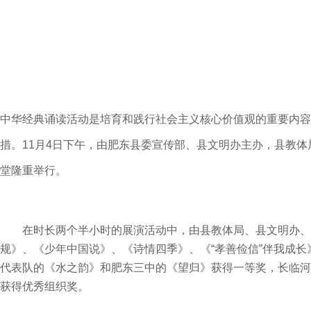
中华经典诵读
活动
是
培育和践行社会主义核心价值观
的重要内容
措。
11月4日下午
，由肥东县委宣传部、县文明办主办，县教体
堂隆重举行。
在时长两个
半
小时的展演活动中，由县教体局
、县文明办、
规》、
《
少年中国说
》、《
诗情四季
》、《
“孝善俭信”伴我成长
代表队的《
水之韵
》和
肥东三中的
《
望归
》获得一等奖，
长临河
获得优秀组织奖。