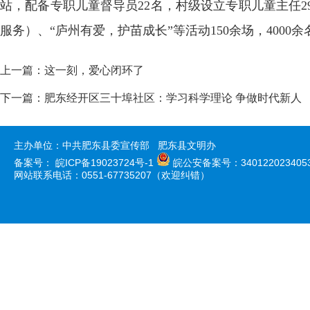
站，配备专职儿童督导员22名，村级设立专职儿童主任2
服务）、“庐州有爱，护苗成长”等活动150余场，4000
上一篇：
这一刻，爱心闭环了
下一篇：
肥东经开区三十埠社区：学习科学理论 争做时代新人
主办单位：中共肥东县委宣传部 肥东县文明办
备案号：
皖ICP备19023724号-1
皖公安备案号：340122023405
网站联系电话：0551-67735207（欢迎纠错）