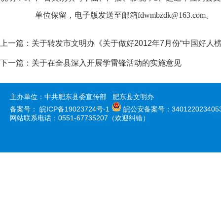
单位保留，电子版发送至邮箱fdwmbzdk@163.com。
上一篇：
关于转发市文明办《关于做好2012年7月份“中国好人
下一篇：
关于在全县深入开展学雷锋活动的实施意见
主办单位：中共肥东县委宣传部 肥东县文明办
备案号：
皖ICP备19023724号-1
皖公安备案号：340122023405
网站联系电话：0551-67735207（欢迎纠错）