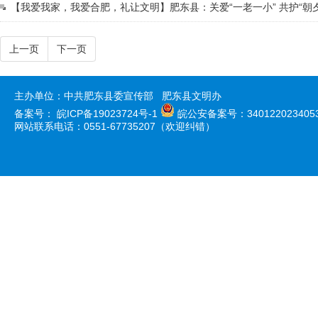
【我爱我家，我爱合肥，礼让文明】肥东县：关爱“一老一小” 共护“朝
上一页
下一页
主办单位：中共肥东县委宣传部 肥东县文明办
备案号：
皖ICP备19023724号-1
皖公安备案号：340122023405
网站联系电话：0551-67735207（欢迎纠错）