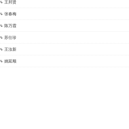
王邦贤
张春梅
陈万霞
苏仕珍
王汝新
姚延顺