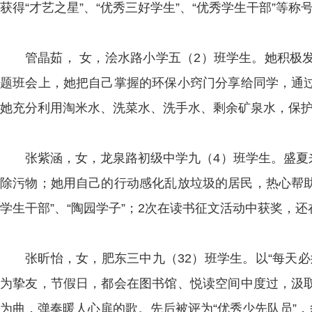
获得“才艺之星”、“优秀三好学生”、“优秀学生干部”等
管晶茹， 女，浍水路小学五（2）班学生。她积极
题班会上，她把自己掌握的环保小窍门分享给同学，通
她充分利用淘米水、洗菜水、洗手水、剩余矿泉水，保护水
张紫涵，女，龙泉路初级中学九（4）班学生。盛夏
除污物；她用自己的行动感化乱放垃圾的居民，热心帮助
学生干部”、“陶园学子”；2次在读书征文活动中获奖，
张昕怡，女，肥东三中九（32）班学生。以“每天
为挚友，节假日，都会在图书馆、悦读空间中度过，汲
为曲，弹奏暖人心扉的歌。先后被评为“优秀少先队员”，