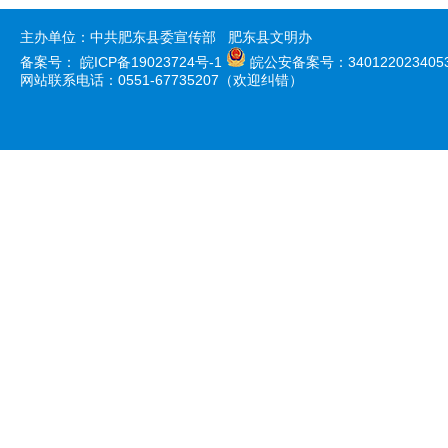
主办单位：中共肥东县委宣传部 肥东县文明办
备案号：
皖ICP备19023724号-1
皖公安备案号：340122023405
网站联系电话：0551-67735207（欢迎纠错）