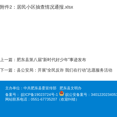
附件
2
：
居民小区抽查情况通报.xlsx
上一篇：
肥东县第八届“新时代好少年”事迹发布
下一篇：
县公安局：开展“全民反诈 我们在行动”志愿服务活动
主办单位：中共肥东县委宣传部 肥东县文明办
备案号：
皖ICP备19023724号-1
皖公安备案号：340122023405
网站联系电话：0551-67735207（欢迎纠错）